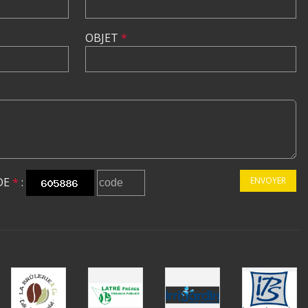
OBJET
*
DE
*
:
ENVOYER