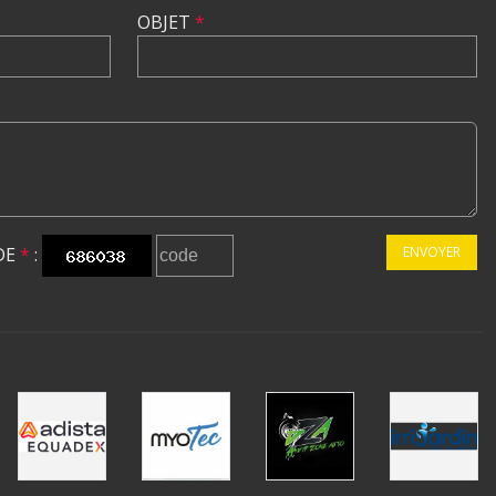
OBJET
*
DE
*
:
ENVOYER