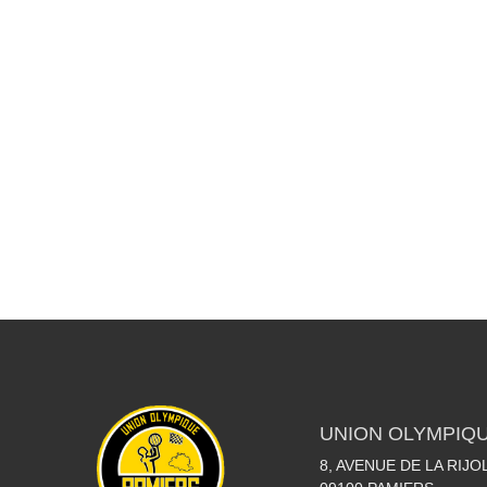
UNION OLYMPIQU
8, AVENUE DE LA RIJO