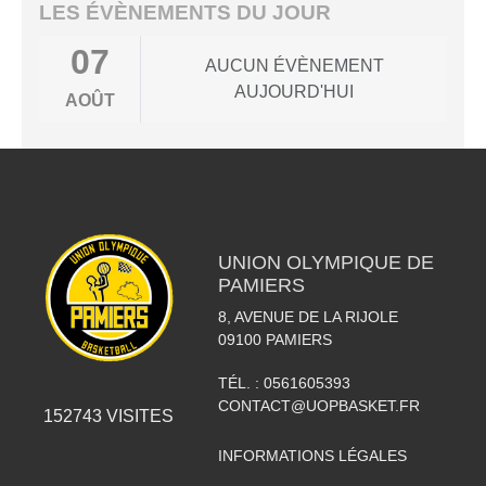
LES ÉVÈNEMENTS DU JOUR
07
AUCUN ÉVÈNEMENT
AUJOURD'HUI
AOÛT
UNION OLYMPIQUE DE
PAMIERS
8, AVENUE DE LA RIJOLE
09100
PAMIERS
TÉL. :
0561605393
CONTACT@UOPBASKET.FR
152743
VISITES
INFORMATIONS LÉGALES