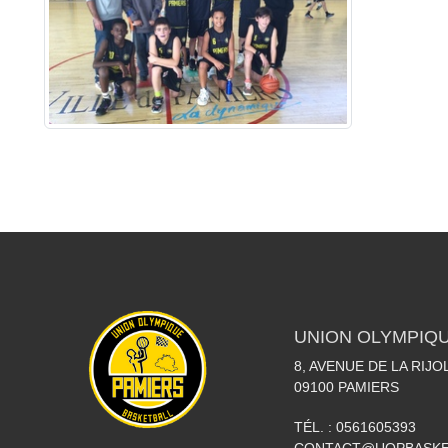
UNION OLYMPIQU
8, AVENUE DE LA RIJO
09100
PAMIERS
TÉL. :
0561605393
CONTACT@UOPBASKE