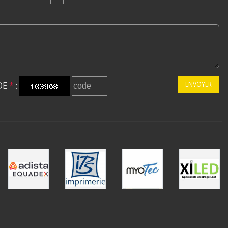
DE
*
:
ENVOYER