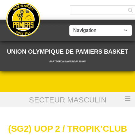
Panneau de gestion des cookies
UNION OLYMPIQUE DE PAMIERS BASKET
PARTAGEONS NOTRE PASSION
SECTEUR MASCULIN
Accueil
(SG2) UOP 2 / Tropik’Club Toulouse
(SG2) UOP 2 / TROPIK’CLUB