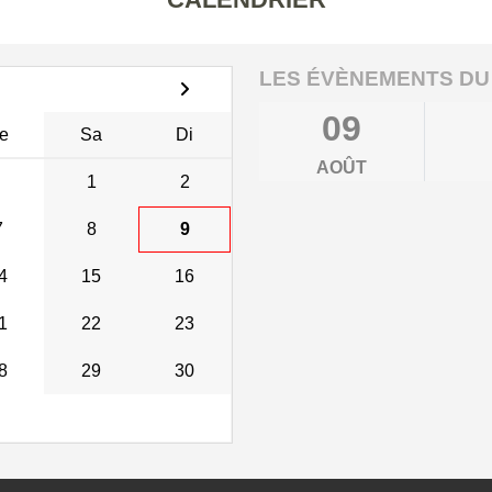
LES ÉVÈNEMENTS DU
09
e
Sa
Di
AOÛT
1
2
7
8
9
4
15
16
1
22
23
8
29
30