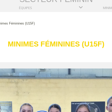
ÉQUIPES
nimes Féminines (U15F)
MINIMES FÉMININES (U15F)